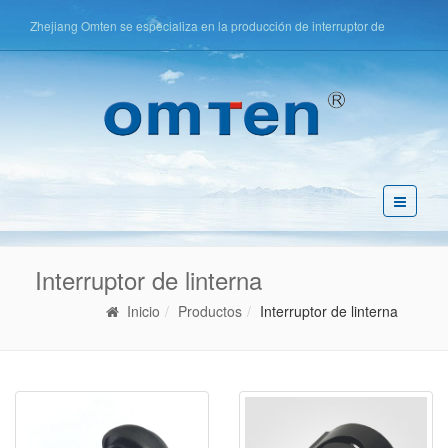
Zhejiang Omten se especializa en la producción de interruptor de
botón, interruptor táctil, interruptor de llave, etc.
简体中文
English
Español
Pусский
Interruptor de linterna
Inicio
Productos
Interruptor de linterna