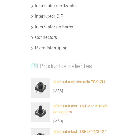
Interruptor deslizante
Interruptor DIP
Interruptor de barco
Connectors
Micro interruptor
Productos calientes
Interruptor de contacto TSK12H
[MÁS]
Interruptor táctil TSJ1212 a través
del agujero
[MÁS]
Interruptor táctil TSFTP1273 12 *