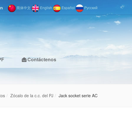
简体中文
English
Español
Pусский
PF
Contáctenos
tos
Zócalo de la c.c. del PJ
Jack socket serie AC