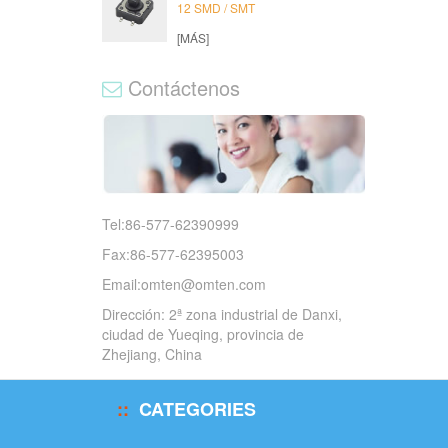
12 SMD / SMT
[MÁS]
Contáctenos
Tel:86-577-62390999
Fax:86-577-62395003
Email:
omten@omten.com
Dirección: 2ª zona industrial de Danxi,
ciudad de Yueqing, provincia de
Zhejiang, China
CATEGORIES