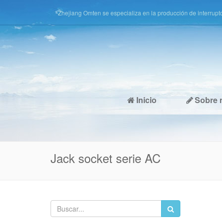
Zhejiang Omten se especializa en la producción de interruptor 
interruptor de llave, etc.
Inicio
Sobre 
Jack socket serie AC