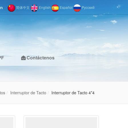
简体中文
English
Español
Pусский
PF
Contáctenos
tos
Interruptor de Tacto
Interruptor de Tacto 4*4