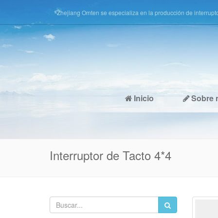
Zhejiang Omten se especializa en la producción de interruptor 
interruptor de llave, etc.
Inicio
Sobre 
Interruptor de Tacto 4*4