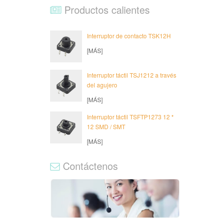
Productos calientes
Interruptor de contacto TSK12H
[MÁS]
Interruptor táctil TSJ1212 a través
del agujero
[MÁS]
Interruptor táctil TSFTP1273 12 *
12 SMD / SMT
[MÁS]
Contáctenos