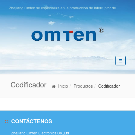
Zhejiang Omten se especializa en la producción de interruptor de
botón, interruptor táctil, interruptor de llave, etc.
简体中文
English
Español
Pусский
Codificador
Inicio
Productos
Codificador
CONTÁCTENOS
Zhejiang Omten Electronics Co.,Ltd