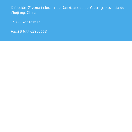
Dirección: 2ª zona industrial de Danxi, ciudad de Yueqing, provincia de
Zhejiang, China
Tel:86-577-62390999
Fax:86-577-62395003