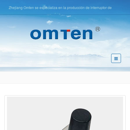
Zhejiang Omten se especializa en la producción de interruptor de
botón, interruptor táctil, interruptor de llave, etc.
简体中文
English
Español
Pусский